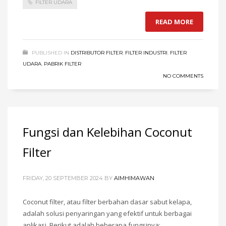
FILTER UDARA
READ MORE
PUBLISHED IN
DISTRIBUTOR FILTER
,
FILTER INDUSTRI
,
FILTER
UDARA
,
PABRIK FILTER
NO COMMENTS
Fungsi dan Kelebihan Coconut
Filter
FRIDAY, 20 SEPTEMBER 2024
BY
AIMHIMAWAN
Coconut filter, atau filter berbahan dasar sabut kelapa,
adalah solusi penyaringan yang efektif untuk berbagai
aplikasi. Berikut adalah beberapa fungsinya: